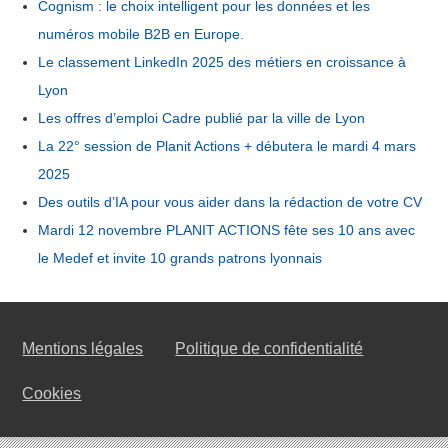
Cognism : le choix intelligent pour les données et les
numéros mobile B2B en Europe.
Le classement LinkedIn 2025 des métiers en croissance à
Lyon
Les offres d’emploi Cadre publié par la ville de Lyon
La 22° session de Planit Actions + débutera le mardi 4 mars
2025
Des outils d’IA pour vous aider dans la rédaction de votre CV
Mardi 12 novembre PLANIT ACTIONS fête ses 10 ans avec
le Medef et invite 10 grands patrons lyonnais
Mentions légales
Politique de confidentialité
Cookies