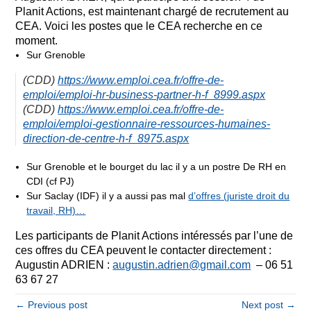
Planit Actions, est maintenant chargé de recrutement au
CEA. Voici les postes que le CEA recherche en ce
moment.
Sur Grenoble
(CDD)
https://www.emploi.cea.fr/
offre-de-
emploi/emploi-hr-
business-partner-h-f_8999.aspx
(CDD)
https://www.emploi.cea.fr/
offre-de-
emploi/emploi-
gestionnaire-ressources-
humaines-
direction-de-centre-
h-f_8975.aspx
Sur Grenoble et le bourget du lac il y a un postre De RH en
CDI (cf PJ)
Sur Saclay (IDF) il y a aussi pas mal
d’offres (juriste droit du
travail, RH)…
Les participants de Planit Actions intéressés par l’une de
ces offres du CEA peuvent le contacter directement :
Augustin ADRIEN :
augustin.adrien@gmail.com
– 06 51
63 67 27
← Previous post
Next post →