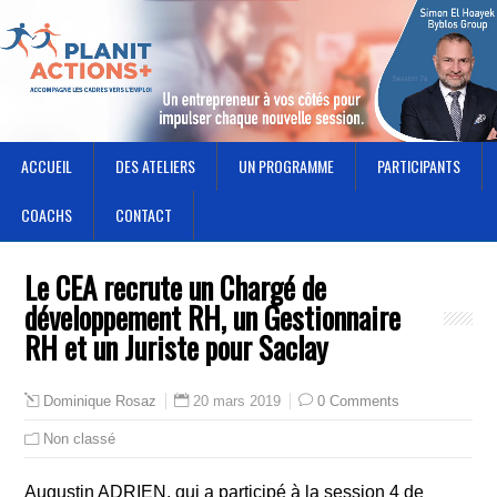
ACCUEIL
DES ATELIERS
UN PROGRAMME
PARTICIPANTS
COACHS
CONTACT
Le CEA recrute un Chargé de
développement RH, un Gestionnaire
RH et un Juriste pour Saclay
20 mars 2019
0 Comments
Dominique Rosaz
Non classé
Augustin ADRIEN, qui a participé à la session 4 de