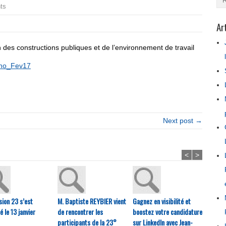
ts
Ar
on des constructions publiques et de l’environnement de travail
no_Fev17
Next post →
<
>
sion 23 s’est
M. Baptiste REYBIER vient
Gagnez en visibilité et
La Co
 le 13 janvier
de rencontrer les
boostez votre candidature
d’aggl
participants de la 23°
sur LinkedIn avec Jean-
l’oues