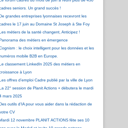
Le forum cadres du mois de juin a réuni plus de 450
che un Technicien
cadres seniors. Un grand succès !
gements
miques
De grandes entreprises lyonnaises recevront les
cadres le 17 juin au Domaine St Joseph à Ste Foy
Les métiers de la santé changent, Anticipez !
Panorama des métiers en émergence
Cognism : le choix intelligent pour les données et les
numéros mobile B2B en Europe.
Le classement LinkedIn 2025 des métiers en
croissance à Lyon
Les offres d’emploi Cadre publié par la ville de Lyon
La 22° session de Planit Actions + débutera le mardi
4 mars 2025
Des outils d’IA pour vous aider dans la rédaction de
votre CV
Mardi 12 novembre PLANIT ACTIONS fête ses 10