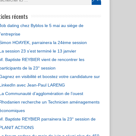
ticles récents
Job dating chez Byblos le 5 mai au siège de
l’entreprise
Simon HOAYEK, parrainera la 24ème session
La session 23 s’est terminé le 13 janvier
M. Baptiste REYBIER vient de rencontrer les
participants de la 23° session
Gagnez en visibilité et boostez votre candidature sur
LinkedIn avec Jean-Paul LARENG
La Communauté d’agglomération de l’ouest
Rhodanien recherche un Technicien aménagements
économiques
M. Baptiste REYBIER parrainera la 23° session de
mmunauté
omération de
PLANIT ACTIONS
t Rhodanien