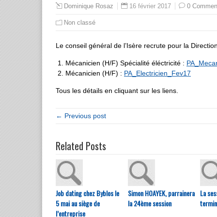
16 février 2017
0 Commen
Dominique Rosaz
Non classé
Le conseil général de l’Isère recrute pour la Directi
Mécanicien (H/F) Spécialité éléctricité :
PA_Meca
Mécanicien (H/F) :
PA_Electricien_Fev17
Tous les détails en cliquant sur les liens.
← Previous post
Related Posts
Job dating chez Byblos le
Simon HOAYEK, parrainera
La ses
5 mai au siège de
la 24ème session
terminé
l’entreprise