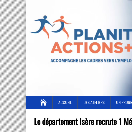
ACCUEIL
DES ATELIERS
UN PROG
Le département Isère recrute 1 Méc