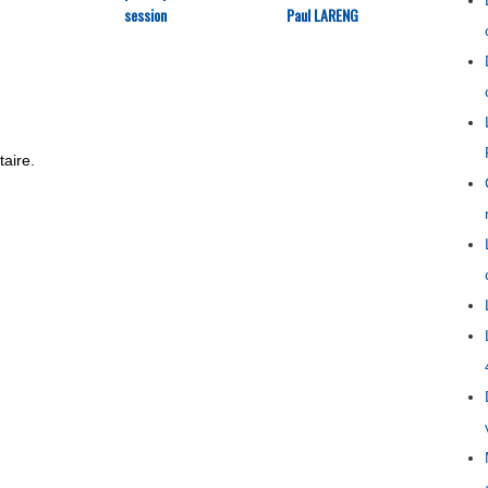
session
Paul LARENG
recher
aména
écono
aire.