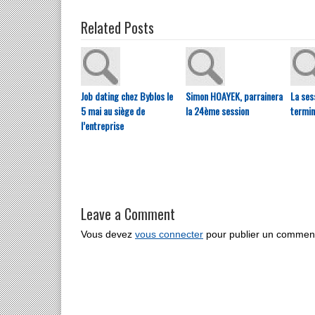
Related Posts
Job dating chez Byblos le
Simon HOAYEK, parrainera
La ses
5 mai au siège de
la 24ème session
terminé
l’entreprise
Leave a Comment
Vous devez
vous connecter
pour publier un comment