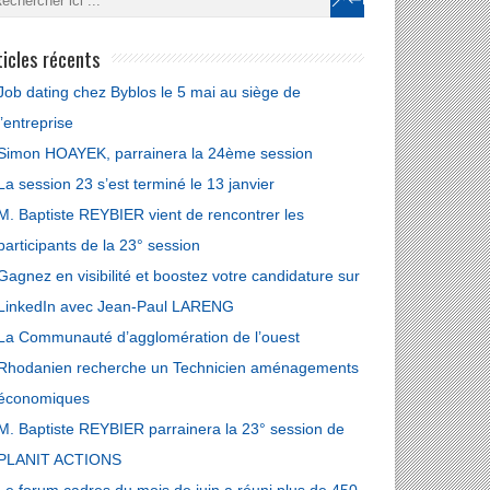
ticles récents
Job dating chez Byblos le 5 mai au siège de
l’entreprise
Simon HOAYEK, parrainera la 24ème session
La session 23 s’est terminé le 13 janvier
M. Baptiste REYBIER vient de rencontrer les
participants de la 23° session
Gagnez en visibilité et boostez votre candidature sur
LinkedIn avec Jean-Paul LARENG
La Communauté d’agglomération de l’ouest
Rhodanien recherche un Technicien aménagements
économiques
M. Baptiste REYBIER parrainera la 23° session de
PLANIT ACTIONS