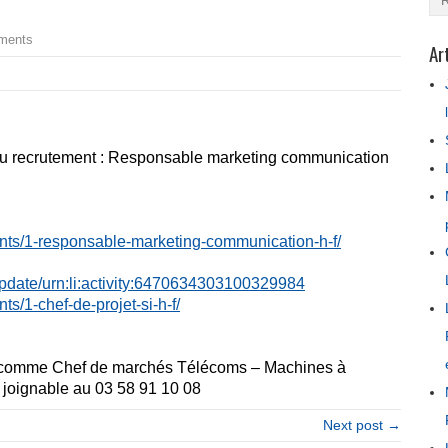
ments
Ar
au recrutement : Responsable marketing communication
nts/1-responsable-
marketing-communication-h-f/
date/urn:li:activity:
6470634303100329984
ts/1-chef-de-projet-
si-h-f/
e comme Chef de marchés Télécoms – Machines à
t joignable au
03 58 91 10 08
Next post →