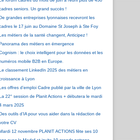
Le forum cadres du mois de juin a réuni plus de 450
cadres seniors. Un grand succès !
De grandes entreprises lyonnaises recevront les
cadres le 17 juin au Domaine St Joseph à Ste Foy
Les métiers de la santé changent, Anticipez !
mmunauté
Panorama des métiers en émergence
omération de
Cognism : le choix intelligent pour les données et les
t Rhodanien
numéros mobile B2B en Europe.
che un Technicien
gements
Le classement LinkedIn 2025 des métiers en
miques
croissance à Lyon
Les offres d’emploi Cadre publié par la ville de Lyon
La 22° session de Planit Actions + débutera le mardi
4 mars 2025
Des outils d’IA pour vous aider dans la rédaction de
votre CV
Mardi 12 novembre PLANIT ACTIONS fête ses 10