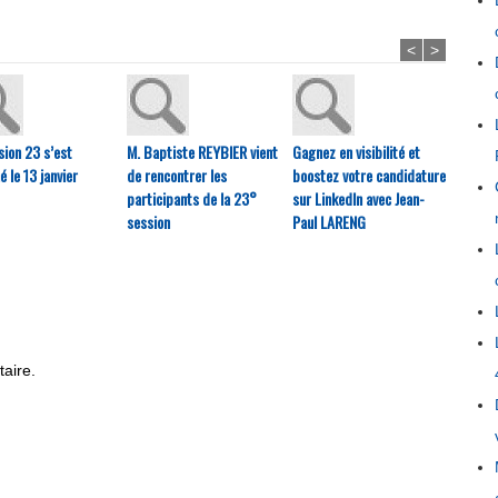
<
>
sion 23 s’est
M. Baptiste REYBIER vient
Gagnez en visibilité et
La Co
 le 13 janvier
de rencontrer les
boostez votre candidature
d’aggl
participants de la 23°
sur LinkedIn avec Jean-
l’oues
session
Paul LARENG
recher
aména
écono
aire.