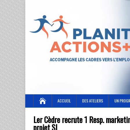
ACCUEIL
DES ATELIERS
UN PROG
Ler Cèdre recrute 1 Resp. marketi
projet SI