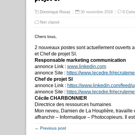
30 novembre 2018
0 Com
Dominique Rosaz
Non classé
Chers tous,
2 nouveaux postes sont actuellement ouverts 
et Chef de projet SI.
Responsable marketing communication
annonce Link :
www.linkedin.com
annonce Site :
https://www.lecedre.fr/
recruteme
Chef de projet SI
annonce Link :
https://www.linkedin.com/
feed/up
annonce Site :
https://www.lecedre.fr/
recrutemen
Cécile CHARBONNIER
Directrice des ressources humaines
Mon neveu, Damien de La Houplière, travaill
affranchir – Informatique – Photocopieurs. Il es
← Previous post