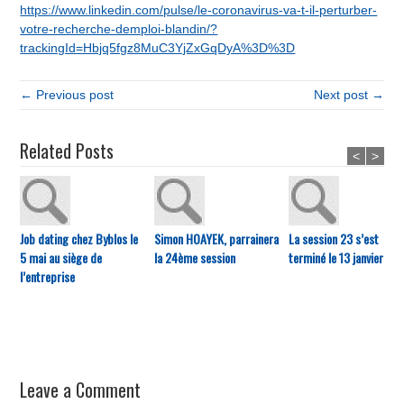
https://www.linkedin.com/pulse/le-coronavirus-va-t-il-perturber-
votre-recherche-demploi-blandin/?
trackingId=Hbjq5fgz8MuC3YjZxGqDyA%3D%3D
← Previous post
Next post →
Related Posts
<
>
Job dating chez Byblos le
Simon HOAYEK, parrainera
La session 23 s’est
5 mai au siège de
la 24ème session
terminé le 13 janvier
l’entreprise
Leave a Comment