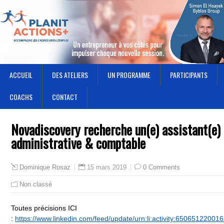
ACCUEIL
DES ATELIERS
UN PROGRAMME
PARTICIPANTS
COACHS
CONTACT
Novadiscovery recherche un(e) assistant(e)
administrative & comptable
15 mars 2019
0 Comments
Dominique Rosaz
Non classé
Toutes précisions ICI
:
https://www.linkedin.com/feed/update/urn:li:activity:6506512200