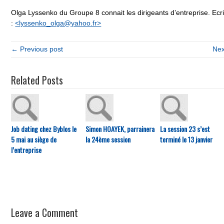
Olga Lyssenko du Groupe 8 connait les dirigeants d’entreprise. Ecri
:
<lyssenko_olga@yahoo.fr>
← Previous post
Nex
Related Posts
Job dating chez Byblos le
Simon HOAYEK, parrainera
La session 23 s’est
5 mai au siège de
la 24ème session
terminé le 13 janvier
l’entreprise
Leave a Comment